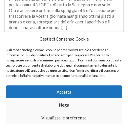
per la comunità LGBT+ di tutta la Sardegna e non solo.
Oltre ad essere un bar sulla spiaggia offre l’occasione per
trascorrere la vostra giornata mangiando ottimi piatti a
pranzo e cena, sorseggiare dei drink per l’aperitivo e il
dopo cena, ascoltare buona […]
Gestisci Consenso Cookie
APRI
Usiamo tecnologie come i cookie per memorizzare e/o accedere ad
informazioni sul dispositivo. Lo facciamo per migliorare l'esperienza di
navigazione e mostrare annunci personalizzati. Fornire il consenso a queste
tecnologie ci consente di elaborare dati quali il comportamento durante la
navigazione o ID univoche su questo sito. Non fornire o ritirare il consenso
potrebbe influire negativamente su alcune funzionalità e funzioni.
Accetta
Nega
Visualizza le preferenze
© Sardina Friendly