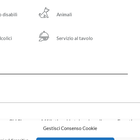
 disabili
Animali
lcolici
Servizio al tavolo
e
Chi Siamo
Affiliati
Hotel
Locali
Eventi
Gestisci Consenso Cookie