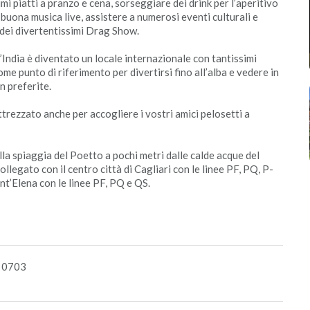
i piatti a pranzo e cena, sorseggiare dei drink per l’aperitivo
 buona musica live, assistere a numerosi eventi culturali e
a dei divertentissimi Drag Show.
 d’India è diventato un locale internazionale con tantissimi
ome punto di riferimento per divertirsi fino all’alba e vedere in
n preferite.
ttrezzato anche per accogliere i vostri amici pelosetti a
sulla spiaggia del Poetto a pochi metri dalle calde acque del
ollegato con il centro città di Cagliari con le linee PF, PQ, P-
t’Elena con le linee PF, PQ e QS.
1 0703