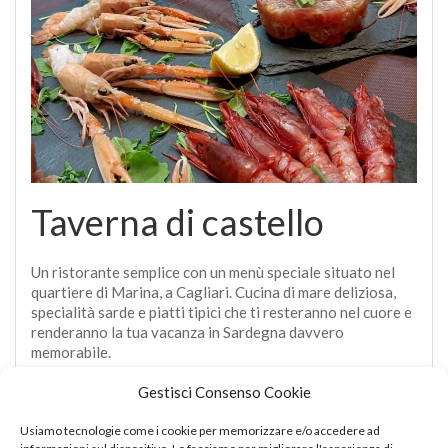
Taverna di castello
Un ristorante semplice con un menù speciale situato nel
quartiere di Marina, a Cagliari. Cucina di mare deliziosa,
specialità sarde e piatti tipici che ti resteranno nel cuore e
renderanno la tua vacanza in Sardegna davvero
memorabile.
Gestisci Consenso Cookie
APRI
Usiamo tecnologie come i cookie per memorizzare e/o accedere ad