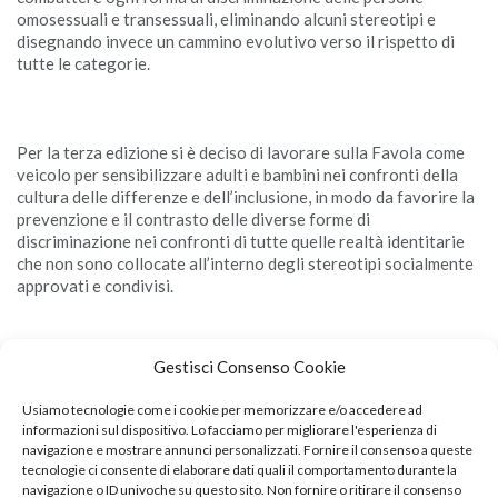
omosessuali e transessuali, eliminando alcuni stereotipi e
disegnando invece un cammino evolutivo verso il rispetto di
tutte le categorie.
Per la terza edizione si è deciso di lavorare sulla Favola come
veicolo per sensibilizzare adulti e bambini nei confronti della
cultura delle differenze e dell’inclusione, in modo da favorire la
prevenzione e il contrasto delle diverse forme di
discriminazione nei confronti di tutte quelle realtà identitarie
che non sono collocate all’interno degli stereotipi socialmente
approvati e condivisi.
Gestisci Consenso Cookie
Le presentazioni di “Legger_Ezza” vengono organizzate non
solo a Cagliari; Carbonia, Macomer, Olbia e Sassari. Tra i vari
Usiamo tecnologie come i cookie per memorizzare e/o accedere ad
ospiti delle precedenti edizioni Irene Facheris, Sebastiano
informazioni sul dispositivo. Lo facciamo per migliorare l'esperienza di
Mauri, Alessio Arena, Rossana Campo, Simone Tempia,
navigazione e mostrare annunci personalizzati. Fornire il consenso a queste
Jonathan Bazzi (
Qui la pagina Facebook
).
tecnologie ci consente di elaborare dati quali il comportamento durante la
navigazione o ID univoche su questo sito. Non fornire o ritirare il consenso